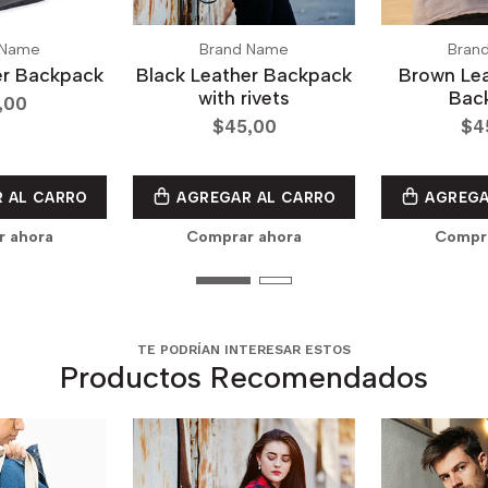
 Name
Brand Name
Bran
er Backpack
Black Leather Backpack
Brown Lea
with rivets
Bac
,00
$45,00
$4
 AL CARRO
AGREGAR AL CARRO
AGREGA
r ahora
Comprar ahora
Compra
TE PODRÍAN INTERESAR ESTOS
Productos Recomendados