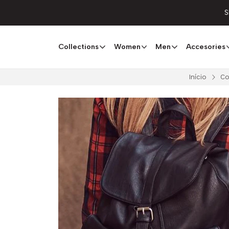
S
Collections
Women
Men
Accesories
Início
Co