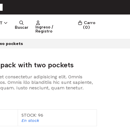
Carro
PT
Ingreso /
Buscar
(
0
)
Registro
two pockets
kpack with two pockets
t consectetur adipisicing elit. Omnis
 Omnis illo blanditiis hic sunt sapiente,
t quam. Iusto nesciunt, quam tenetur.
STOCK: 96
En stock