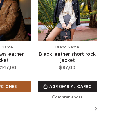
d Name
Brand Name
wn leather
Black leather short rock
cket
jacket
147,00
$87,00
PCIONES
AGREGAR AL CARRO
Comprar ahora