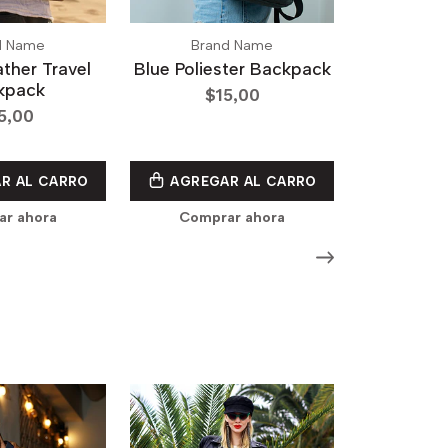
d Name
Brand Name
ther Travel
Blue Poliester Backpack
kpack
$15,00
5,00
R AL CARRO
AGREGAR AL CARRO
r ahora
Comprar ahora