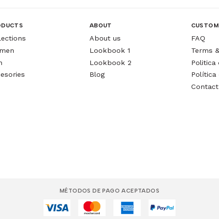
ODUCTS
ABOUT
CUSTOM
lections
About us
FAQ
men
Lookbook 1
Terms &
n
Lookbook 2
Politic
esories
Blog
Política
Contact
MÉTODOS DE PAGO ACEPTADOS